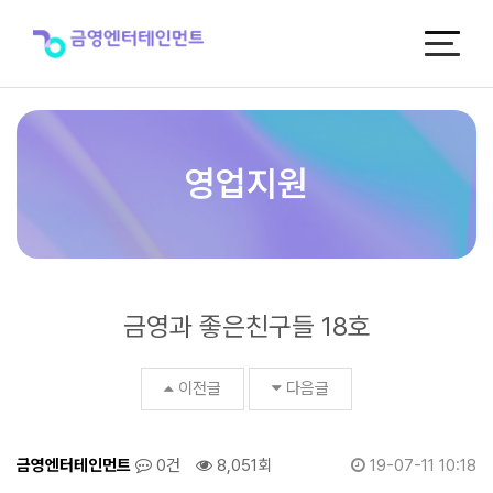
금
영
과
좋
은
친
구
들
영업지원
18
호
>
매
거
진
금영과 좋은친구들 18호
이전글
다음글
금영엔터테인먼트
0건
8,051회
19-07-11 10:18