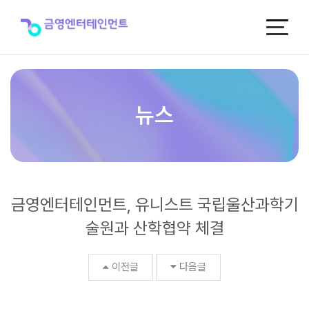
금
영
엔
터
테
인
먼
트,
뉴스
유
니
스
트
국
립
금영엔터테인먼트, 유니스트 국립울산과학기
울
산
술원과 산학협약 체결
과
학
기
이전글
다음글
술
원