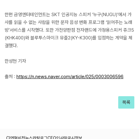
한편 금영엔터테인먼트는 SKT 인공지능 스피커 ‘누구(NUGU)’에서 가
사를 읽을 수 없는 사람을 위한 문자 음성 변화 프로그램 ‘읽어주는 노래
방’서비스를 시작했다. 또한 가전양판점 전자랜드에 가정용스피커 쥬크5
(KHK400)와 블루투스마이크 뮤즐2(KY-K300)를 입점하는 계약을 체
결했다.
한성현 기자
출처 :
https://n.news.naver.com/article/025/0003006596
목록
CI
연혁
비전
뉴스
카탈로그
CEO인사말
공시정보