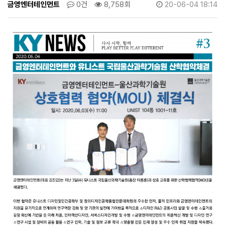
과
금영엔터테인먼트
0건
8,758회
20-06-04 18:14
산
학
협
약
체
결
>
뉴
스