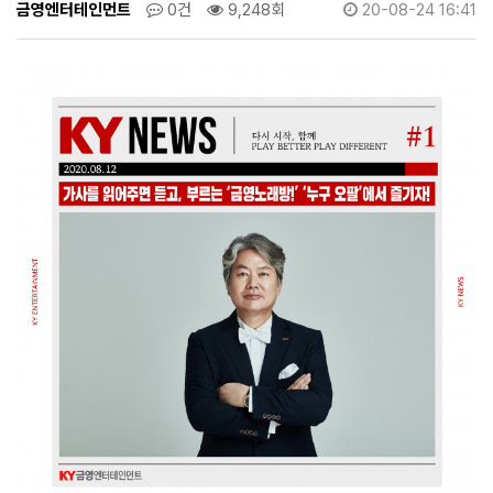
서
금영엔터테인먼트
0건
9,248회
20-08-24 16:41
비
스
출
시!
>
뉴
스