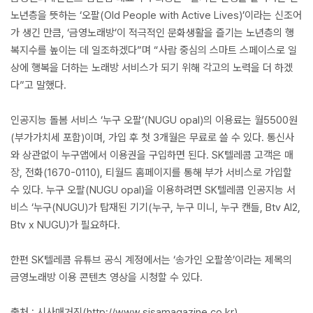
노년층을 뜻하는 ‘오팔(Old People with Active Lives)’이라는 신조어
가 생긴 만큼, ‘금영노래방’이 적극적인 문화생활을 즐기는 노년층의 행
복지수를 높이는 데 일조하겠다”며 “사람 중심의 스마트 스페이스로 일
상에 행복을 더하는 노래방 서비스가 되기 위해 각고의 노력을 더 하겠
다”고 말했다.
인공지능 돌봄 서비스 ‘누구 오팔’(NUGU opal)의 이용료는 월5500원
(부가가치세 포함)이며, 가입 후 첫 3개월은 무료로 쓸 수 있다. 통신사
와 상관없이 누구앱에서 이용권을 구입하면 된다. SK텔레콤 고객은 매
장, 전화(1670-0110), 티월드 홈페이지를 통해 부가 서비스로 가입할
수 있다. 누구 오팔(NUGU opal)을 이용하려면 SK텔레콤 인공지능 서
비스 ‘누구(NUGU)가 탑재된 기기(누구, 누구 미니, 누구 캔들, Btv AI2,
Btv x NUGU)가 필요하다.
한편 SK텔레콤 유튜브 공식 계정에서는 ‘송가인 오팔쏭’이라는 제목의
금영노래방 이용 콘텐츠 영상을 시청할 수 있다.
출처 : 시사매거진(http://www.sisamagazine.co.kr)