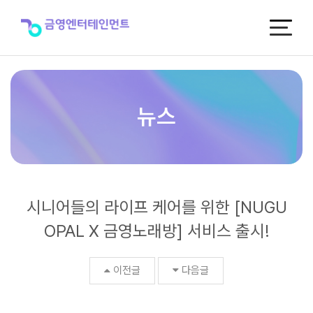
시
니
어
들
의
라
이
프
뉴스
케
어
를
위
한
[NUGU
시니어들의 라이프 케어를 위한 [NUGU
OPAL
X
OPAL X 금영노래방] 서비스 출시!
금
영
노
이전글
다음글
래
방]