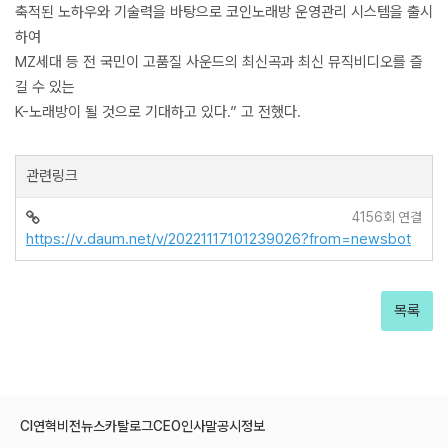
축적된 노하우와 기술력을 바탕으로 코인노래방 운영관리 시스템을 출시
하여
MZ세대 등 전 국민이 고품질 사운드의 최신곡과 최신 뮤직비디오를 즐
길 수 있는
K-노래방이 될 것으로 기대하고 있다.” 고 전했다.
관련링크
4156회 연결
https://v.daum.net/v/20221117101239026?from=newsbot
목록
CI
연혁
비전
뉴스
카탈로그
CEO인사말
공시정보