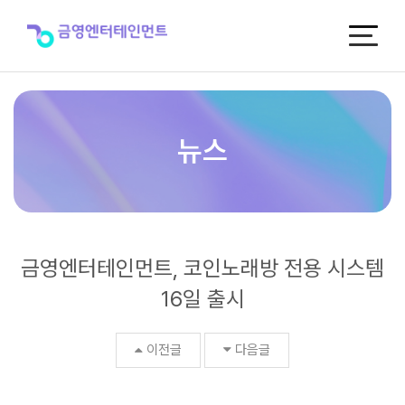
금
영
엔
터
테
인
먼
트,
뉴스
코
인
노
래
방
전
금영엔터테인먼트, 코인노래방 전용 시스템
용
시
16일 출시
스
템
16
이전글
다음글
일
출