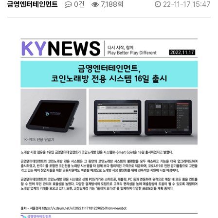
시
금영엔터테인먼트
0건
7,188회
22-11-17 15:47
>
뉴
스