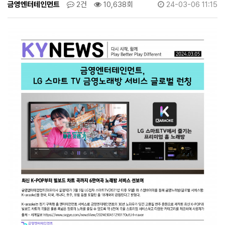
글
금영엔터테인먼트
2건
10,638회
24-03-06 11:15
로
벌
런
칭
>
뉴
스