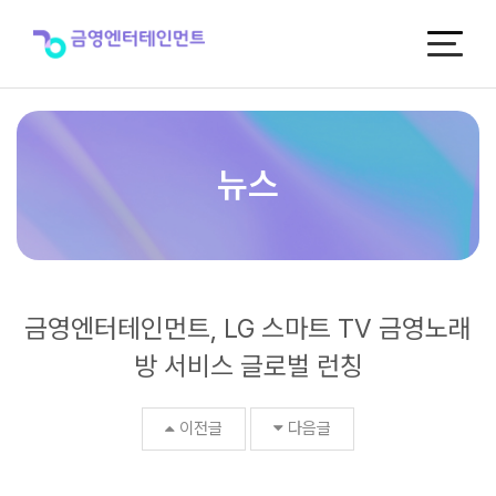
금
영
엔
터
테
인
먼
트,
뉴스
LG
스
마
트
TV
금
금영엔터테인먼트, LG 스마트 TV 금영노래
영
노
방 서비스 글로벌 런칭
래
방
서
이전글
다음글
비
스