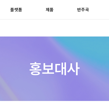
플랫폼
제품
반주곡
홍보대사