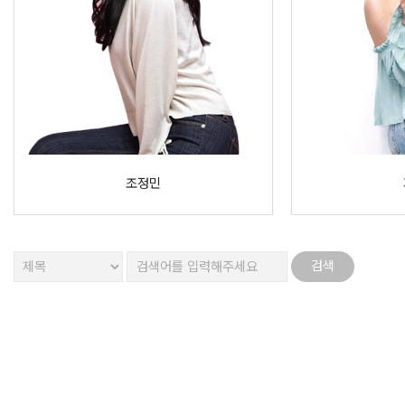
조정민
맨끝