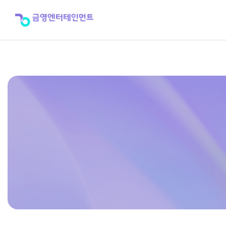
홍
보
대
사