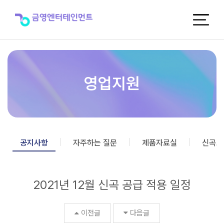
2021
년
12
월
신
곡
공
급
영업지원
적
용
일
정
>
공
공지사항
자주하는 질문
제품자료실
신곡포
지
사
항
2021년 12월 신곡 공급 적용 일정
이전글
다음글