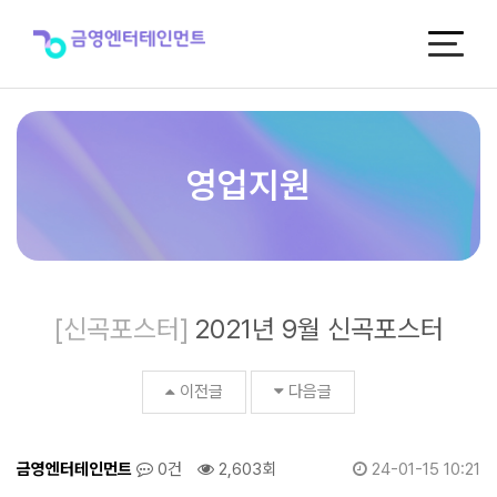
2021
년
9
월
신
곡
포
스
영업지원
터
>
신
곡
포
스
[신곡포스터]
2021년 9월 신곡포스터
터
이전글
다음글
금영엔터테인먼트
0건
2,603회
24-01-15 10:21