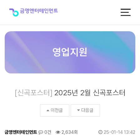
2025
년
2
월
신
곡
포
스
영업지원
터
>
신
곡
포
스
[신곡포스터]
2025년 2월 신곡포스터
터
이전글
다음글
금영엔터테인먼트
0건
2,634회
25-01-14 13:42