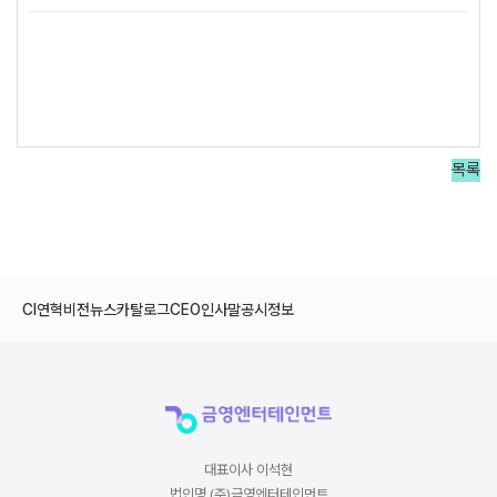
목록
CI
연혁
비전
뉴스
카탈로그
CEO인사말
공시정보
대표이사 이석현
법인명 (주)금영엔터테인먼트