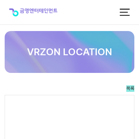
케
이
존
노
래
연
습
장
VRZON LOCATION
>
VRZON
LOCATION
목록