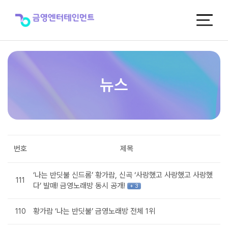
뉴
스
뉴스
번호
제목
‘나는 반딧불 신드롬’ 황가람, 신곡 ‘사랑했고 사랑했고 사랑했
111
다’ 발매! 금영노래방 동시 공개!
+ 3
110
황가람 ‘나는 반딧불’ 금영노래방 전체 1위