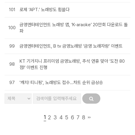
101
로제 ‘APT.’ 노래방도 휩쓸다
금영엔터테인먼트 노래방 앱, ‘K-araoke’ 20만회 다운로드 돌
100
파
99
금영엔터테인먼트, B tv 금영노래방 ‘금영 노래자랑’ 이벤트
KT 기가지니 프리미엄 금영노래방, 추석 연휴 맞아 ‘도전 80
98
점!’ 이벤트 진행
97
'캐치! 티니핑', 노래방도 접수…차트 순위 급상승
1
2
3
4
5
6
7
8