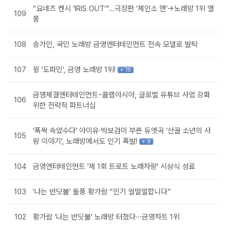
“요네즈 켄시 ‘IRIS OUT’”…극장판 ‘체인소 맨’→노래방 1위 열
109
풍
108
송가인, 국민 노래방 금영엔터테인먼트 전속 모델로 발탁
107
윙 '도파민', 금영 노래방 1위!
+ 15
금영체결엔터테인먼트-콜랩아시아, 글로벌 유튜브 사업 강화
106
위한 전략적 파트너십
‘폭싹 속았수다’ 아이유·박보검이 부른 듀엣곡 ‘산골 소년의 사
105
랑 이야기’, 노래방에서도 인기 폭발!
+ 9
104
금영엔터테인먼트 '제 1회 트로트 노래자랑' 시상식 성료
103
‘나는 반딧불’ 돌풍 황가람 “인기 얼떨떨합니다”
102
황가람 ‘나는 반딧불’ 노래방 터졌다···금영차트 1위