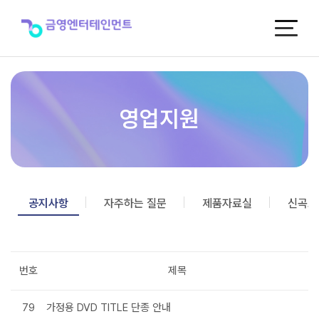
공
지
사
항
영업지원
공지사항
자주하는 질문
제품자료실
신곡포
번호
제목
79
가정용 DVD TITLE 단종 안내