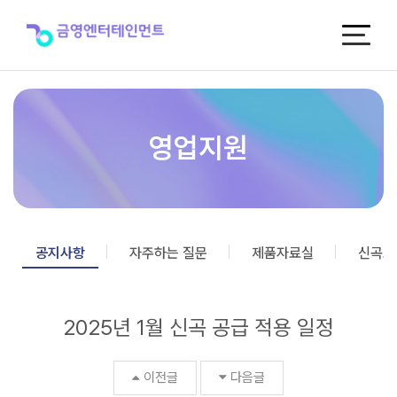
2025
년
1
월
신
곡
공
급
영업지원
적
용
일
정
>
공
공지사항
자주하는 질문
제품자료실
신곡포
지
사
항
2025년 1월 신곡 공급 적용 일정
이전글
다음글