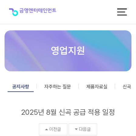
2025
년
8
월
신
곡
공
급
영업지원
적
용
일
정
>
공
공지사항
자주하는 질문
제품자료실
신곡포
지
사
항
2025년 8월 신곡 공급 적용 일정
이전글
다음글