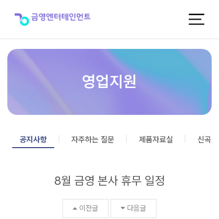
8
월
금
영
본
사
휴
무
영업지원
일
정
>
공
지
사
공지사항
자주하는 질문
제품자료실
신곡포
항
8월 금영 본사 휴무 일정
이전글
다음글