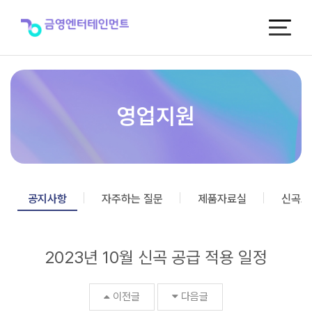
2023
년
10
월
신
곡
공
급
영업지원
적
용
일
정
>
공
공지사항
자주하는 질문
제품자료실
신곡포
지
사
항
2023년 10월 신곡 공급 적용 일정
이전글
다음글