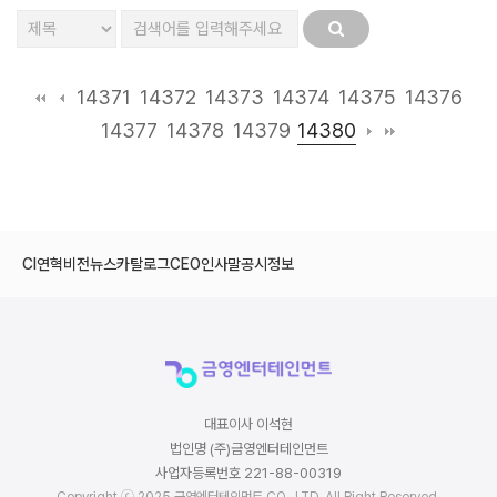
14371
14372
14373
14374
14375
14376
14380
14377
14378
14379
CI
연혁
비전
뉴스
카탈로그
CEO인사말
공시정보
대표이사 이석현
법인명 (주)금영엔터테인먼트
사업자등록번호 221-88-00319
Copyright ⓒ 2025 금영엔터테인먼트 CO., LTD. All Right Reserved.