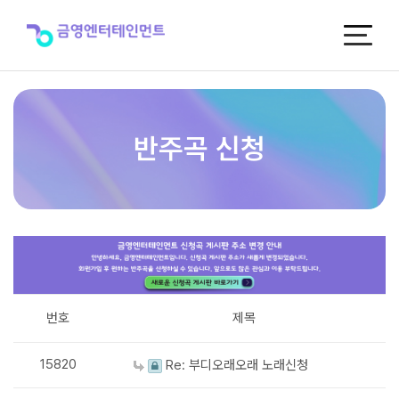
반
주
곡
신
청
반주곡 신청
번호
제목
15820
Re: 부디오래오래 노래신청