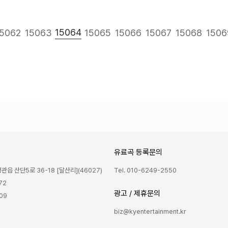
다음
맨끝
15064
5062
15063
15065
15066
15067
15068
1506
유료곡 등록문의
읍 산단5로 36-18 [달산리](46027)
Tel. 010-6249-2550
72
광고 / 제휴문의
809
biz@kyentertainment.kr