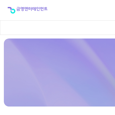
반
주
곡
신
청