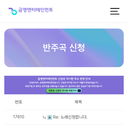
반
주
곡
신
청
반주곡 신청
번호
제목
17610
Re: 노래신청합니다.