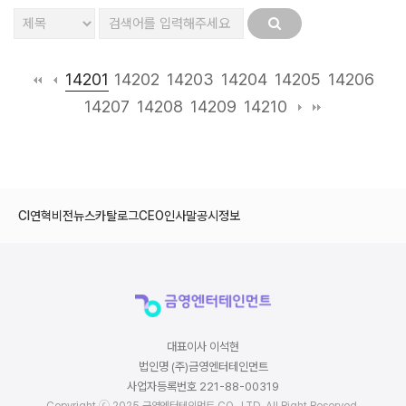
14201
14202
14203
14204
14205
14206
14207
14208
14209
14210
CI
연혁
비전
뉴스
카탈로그
CEO인사말
공시정보
대표이사 이석현
법인명 (주)금영엔터테인먼트
사업자등록번호 221-88-00319
Copyright ⓒ 2025 금영엔터테인먼트 CO., LTD. All Right Reserved.