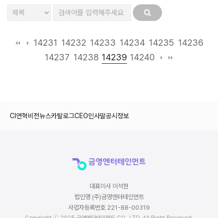
14231
14232
14233
14234
14235
14236
14239
14237
14238
14240
CI
연혁
비전
뉴스
카탈로그
CEO인사말
공시정보
대표이사 이석현
법인명 (주)금영엔터테인먼트
사업자등록번호 221-88-00319
Copyright ⓒ 2025 금영엔터테인먼트 CO., LTD. All Right Reserved.