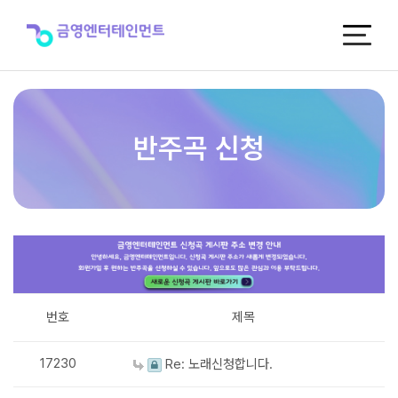
반
주
곡
신
청
반주곡 신청
번호
제목
17230
Re: 노래신청합니다.