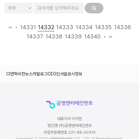
14332
14331
14333
14334
14335
14336
14337
14338
14339
14340
CI
연혁
비전
뉴스
카탈로그
CEO인사말
공시정보
대표이사 이석현
법인명 (주)금영엔터테인먼트
사업자등록번호 221-88-00319
Copyright ⓒ 2025 금영엔터테인먼트 CO., LTD. All Right Reserved.