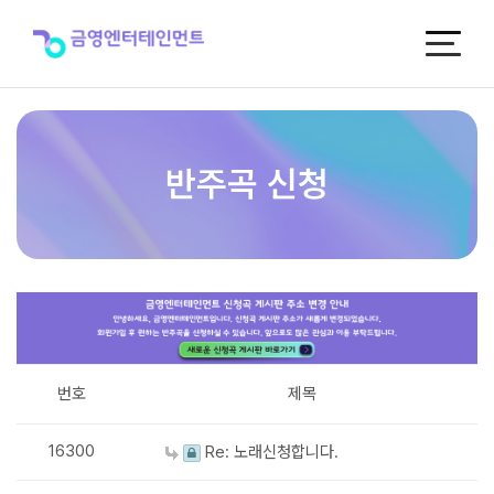
반
주
곡
신
청
반주곡 신청
번호
제목
16300
Re: 노래신청합니다.