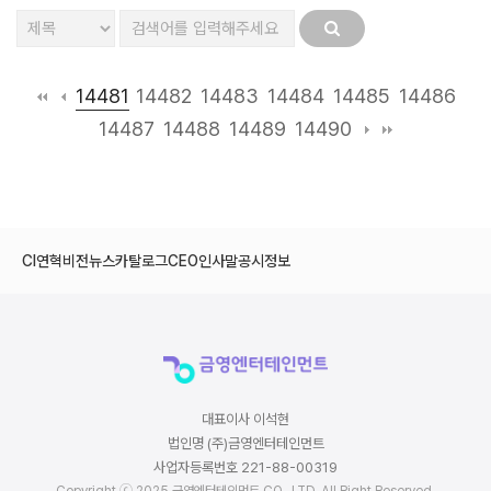
14481
14482
14483
14484
14485
14486
14487
14488
14489
14490
CI
연혁
비전
뉴스
카탈로그
CEO인사말
공시정보
대표이사 이석현
법인명 (주)금영엔터테인먼트
사업자등록번호 221-88-00319
Copyright ⓒ 2025 금영엔터테인먼트 CO., LTD. All Right Reserved.