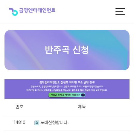
반
주
곡
신
청
반주곡 신청
번호
제목
14810
노래신청합니다.