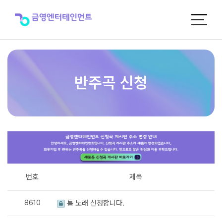
반
주
곡
신
청
반주곡 신청
번호
제목
8610
톰 노래 신청합니다.