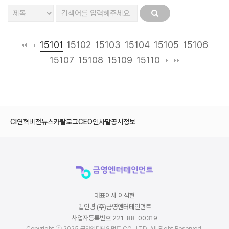
15101
15102
15103
15104
15105
15106
15107
15108
15109
15110
CI
연혁
비전
뉴스
카탈로그
CEO인사말
공시정보
대표이사 이석현
법인명 (주)금영엔터테인먼트
사업자등록번호 221-88-00319
Copyright ⓒ 2025 금영엔터테인먼트 CO., LTD. All Right Reserved.