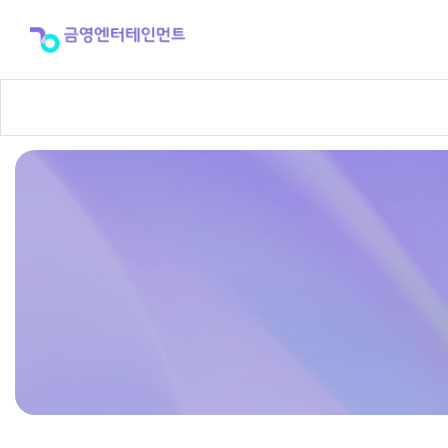
반
주
곡
신
청