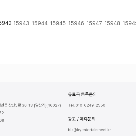
다음
맨끝
5942
15943
15944
15945
15946
15947
15948
1594
유료곡 등록문의
읍 산단5로 36-18 [달산리](46027)
Tel. 010-6249-2550
72
광고 / 제휴문의
809
biz@kyentertainment.kr