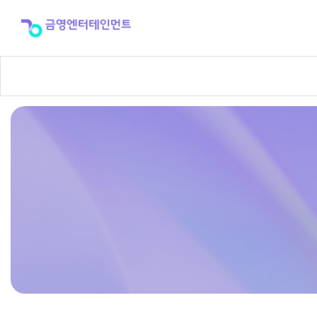
반
주
곡
신
청