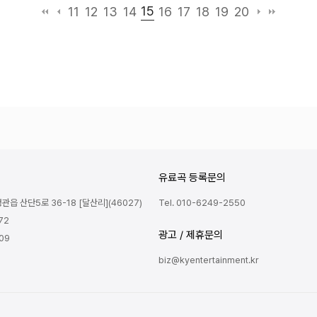
15
11
12
13
14
16
17
18
19
20
유료곡 등록문의
읍 산단5로 36-18 [달산리](46027)
Tel. 010-6249-2550
72
광고 / 제휴문의
809
biz@kyentertainment.kr