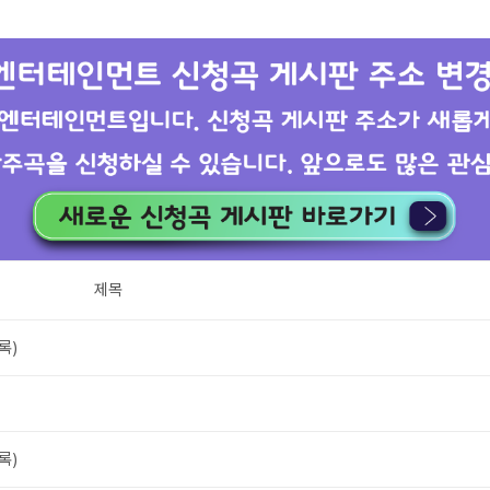
제목
록)
록)