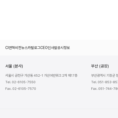
처음
이전
다음
맨끝
CI
연혁
비전
뉴스
카탈로그
CEO인사말
공시정보
서울 (본사)
부산 (공장)
서울시 금천구 가산동 452-1 가산어반워크 2차 제17층
부산광역시 기장군 정관
Tel. 02-6105-7550
Tel. 051-853-85
Fax. 02-6105-7570
Fax. 051-744-7