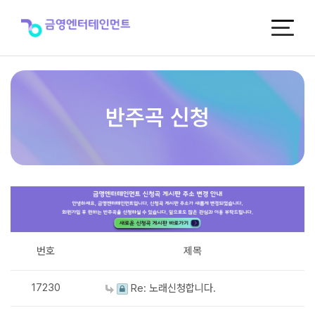
반
주
곡
신
청
반주곡 신청
번호
제목
17230
Re: 노래신청합니다.