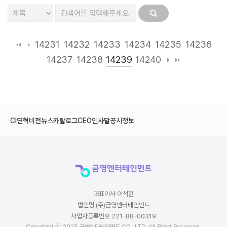
14231
14232
14233
14234
14235
14236
14239
14237
14238
14240
CI
연혁
비전
뉴스
카탈로그
CEO인사말
공시정보
대표이사 이석현
법인명 (주)금영엔터테인먼트
사업자등록번호 221-88-00319
Copyright ⓒ 2025 금영엔터테인먼트 CO., LTD. All Right Reserved.