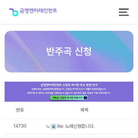
반
주
곡
신
청
반주곡 신청
번호
제목
14730
Re: 노래신청합니다.