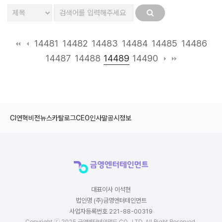
14481
14482
14483
14484
14485
14486
14489
14487
14488
14490
CI
연혁
비전
뉴스
카탈로그
CEO인사말
공시정보
대표이사 이석현
법인명 (주)금영엔터테인먼트
사업자등록번호 221-88-00319
Copyright ⓒ 2025 금영엔터테인먼트 CO., LTD. All Right Reserved.