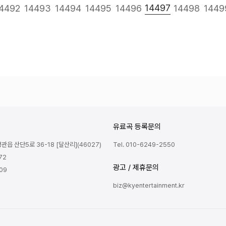
다음
맨끝
14497
4492
14493
14494
14495
14496
14498
1449
유료곡 등록문의
읍 산단5로 36-18 [달산리](46027)
Tel. 010-6249-2550
72
광고 / 제휴문의
809
biz@kyentertainment.kr