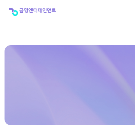
반
주
곡
신
청