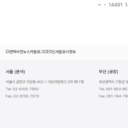
14491
1
CI
연혁
비전
뉴스
카탈로그
CEO인사말
공시정보
서울 (본사)
부산 (공장)
서울시 금천구 가산동 452-1 가산어반워크 2차 제17층
부산광역시 기장군 정관
Tel. 02-6105-7550
Tel. 051-853-85
Fax. 02-6105-7570
Fax. 051-744-7