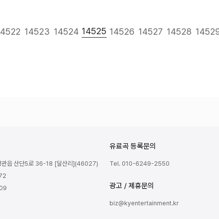
다음
맨끝
14525
14522
14523
14524
14526
14527
14528
1452
유료곡 등록문의
읍 산단5로 36-18 [달산리](46027)
Tel. 010-6249-2550
72
광고 / 제휴문의
809
biz@kyentertainment.kr