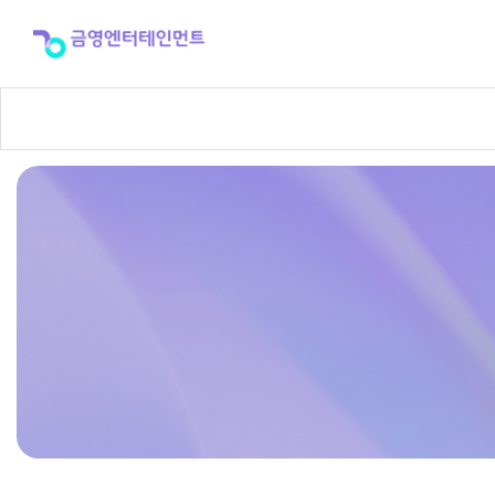
반
주
곡
신
청