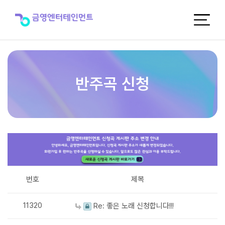
반
주
곡
신
청
반주곡 신청
번호
제목
11320
Re: 좋은 노래 신청합니다!!!