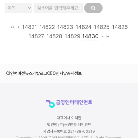
14821
14822
14823
14824
14825
14826
14830
14827
14828
14829
CI
연혁
비전
뉴스
카탈로그
CEO인사말
공시정보
대표이사 이석현
법인명 (주)금영엔터테인먼트
사업자등록번호 221-88-00319
Copyright ⓒ 2025 금영엔터테인먼트 CO., LTD. All Right Reserved.