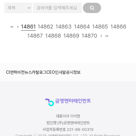
14861
14862
14863
14864
14865
14866
14867
14868
14869
14870
CI
연혁
비전
뉴스
카탈로그
CEO인사말
공시정보
대표이사 이석현
법인명 (주)금영엔터테인먼트
사업자등록번호 221-88-00319
Copyright ⓒ 2025 금영엔터테인먼트 CO., LTD. All Right Reserved.