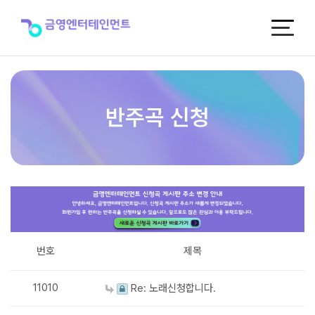
반
주
곡
신
청
반주곡 신청
번호
제목
11010
Re: 노래신청합니다.