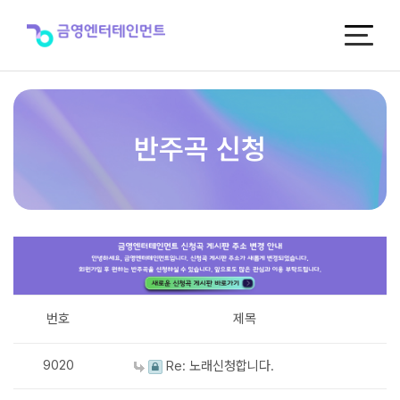
반
주
곡
신
청
반주곡 신청
번호
제목
9020
Re: 노래신청합니다.