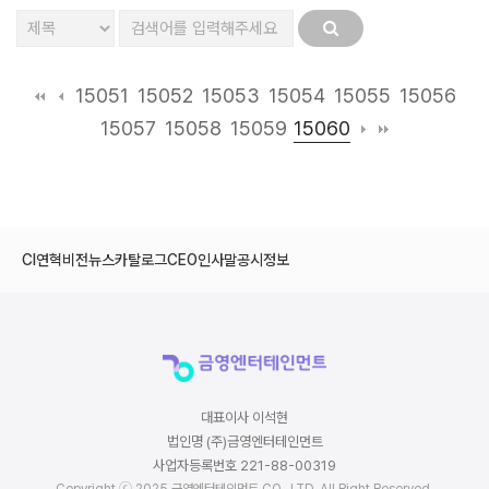
15051
15052
15053
15054
15055
15056
15060
15057
15058
15059
CI
연혁
비전
뉴스
카탈로그
CEO인사말
공시정보
대표이사 이석현
법인명 (주)금영엔터테인먼트
사업자등록번호 221-88-00319
Copyright ⓒ 2025 금영엔터테인먼트 CO., LTD. All Right Reserved.