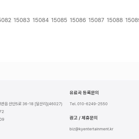
다음
맨끝
5082
15083
15084
15085
15086
15087
15088
1508
유료곡 등록문의
읍 산단5로 36-18 [달산리](46027)
Tel. 010-6249-2550
72
광고 / 제휴문의
809
biz@kyentertainment.kr