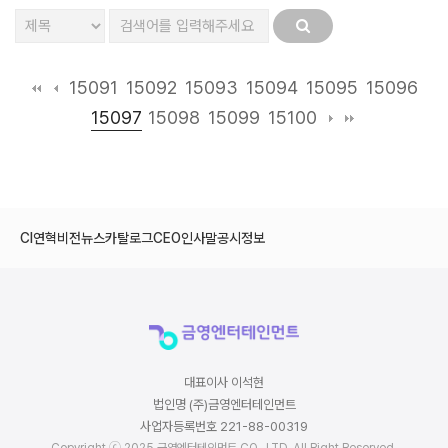
15091
15092
15093
15094
15095
15096
15097
15098
15099
15100
CI
연혁
비전
뉴스
카탈로그
CEO인사말
공시정보
대표이사 이석현
법인명 (주)금영엔터테인먼트
사업자등록번호 221-88-00319
Copyright ⓒ 2025 금영엔터테인먼트 CO., LTD. All Right Reserved.