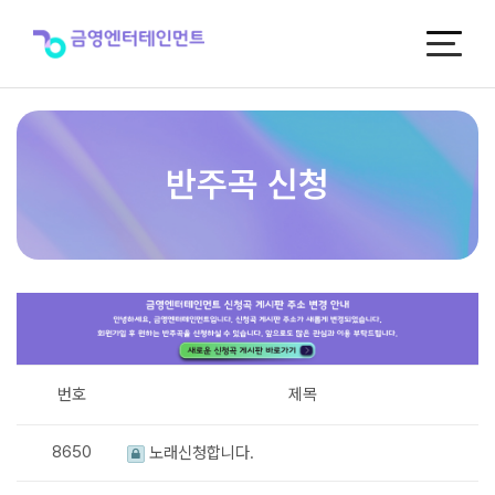
반
주
곡
신
청
반주곡 신청
번호
제목
8650
노래신청합니다.