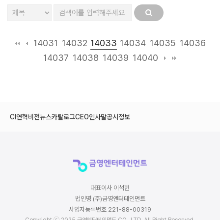
14033
14031
14032
14034
14035
14036
14037
14038
14039
14040
CI
연혁
비전
뉴스
카탈로그
CEO인사말
공시정보
대표이사 이석현
법인명 (주)금영엔터테인먼트
사업자등록번호 221-88-00319
Copyright ⓒ 2025 금영엔터테인먼트 CO., LTD. All Right Reserved.