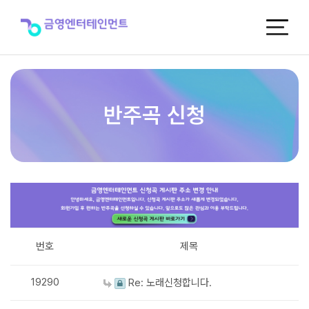
반
주
곡
신
청
반주곡 신청
번호
제목
19290
Re: 노래신청합니다.