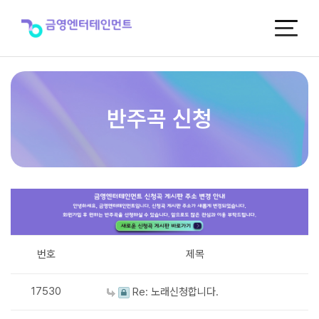
반
주
곡
신
청
반주곡 신청
번호
제목
17530
Re: 노래신청합니다.