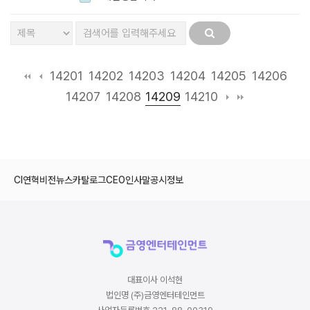
14201
14202
14203
14204
14205
14206
14209
14207
14208
14210
CI
연혁
비전
뉴스
카탈로그
CEO인사말
공시정보
대표이사 이석현
법인명 (주)금영엔터테인먼트