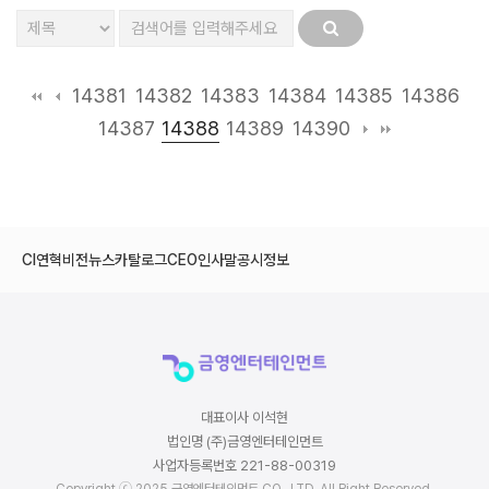
14381
14382
14383
14384
14385
14386
14388
14387
14389
14390
CI
연혁
비전
뉴스
카탈로그
CEO인사말
공시정보
대표이사 이석현
법인명 (주)금영엔터테인먼트
사업자등록번호 221-88-00319
Copyright ⓒ 2025 금영엔터테인먼트 CO., LTD. All Right Reserved.