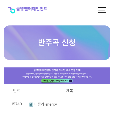
반
주
곡
신
청
반주곡 신청
번호
제목
15740
나플라-mercy