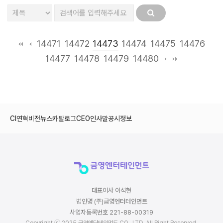
14473
14471
14472
14474
14475
14476
14477
14478
14479
14480
CI
연혁
비전
뉴스
카탈로그
CEO인사말
공시정보
대표이사 이석현
법인명 (주)금영엔터테인먼트
사업자등록번호 221-88-00319
Copyright ⓒ 2025 금영엔터테인먼트 CO., LTD. All Right Reserved.