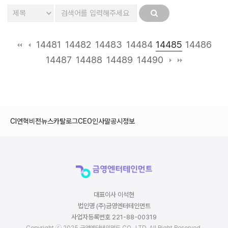
14485
14481
14482
14483
14484
14486
14487
14488
14489
14490
CI
연혁
비전
뉴스
카탈로그
CEO인사말
공시정보
대표이사 이석현
법인명 (주)금영엔터테인먼트
사업자등록번호 221-88-00319
Copyright ⓒ 2025 금영엔터테인먼트 CO., LTD. All Right Reserved.