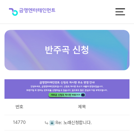
반
주
곡
신
청
반주곡 신청
번호
제목
14770
Re: 노래신청합니다.