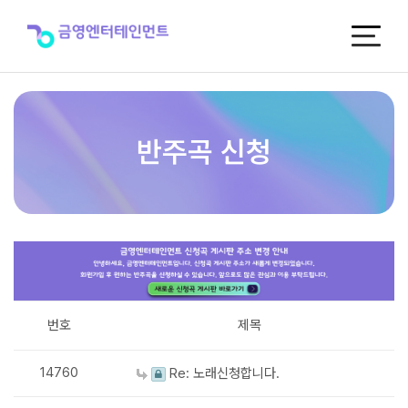
반
주
곡
신
청
반주곡 신청
번호
제목
14760
Re: 노래신청합니다.