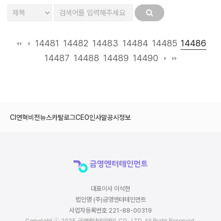
14486
14481
14482
14483
14484
14485
14487
14488
14489
14490
CI
연혁
비전
뉴스
카탈로그
CEO인사말
공시정보
대표이사 이석현
법인명 (주)금영엔터테인먼트
사업자등록번호 221-88-00319
Copyright ⓒ 2025 금영엔터테인먼트 CO., LTD. All Right Reserved.