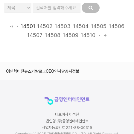
14501
14502
14503
14504
14505
14506
14507
14508
14509
14510
CI
연혁
비전
뉴스
카탈로그
CEO인사말
공시정보
대표이사 이석현
법인명 (주)금영엔터테인먼트
사업자등록번호 221-88-00319
Copyright ⓒ 2025 금영엔터테인먼트 CO., LTD. All Right Reserved.