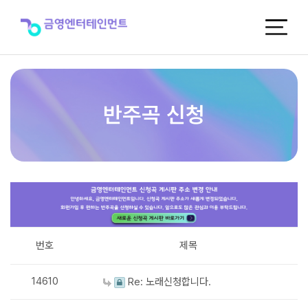
반
주
곡
신
청
반주곡 신청
번호
제목
14610
Re: 노래신청합니다.