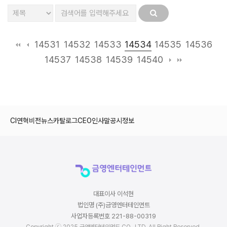
14534
14531
14532
14533
14535
14536
14537
14538
14539
14540
CI
연혁
비전
뉴스
카탈로그
CEO인사말
공시정보
대표이사 이석현
법인명 (주)금영엔터테인먼트
사업자등록번호 221-88-00319
Copyright ⓒ 2025 금영엔터테인먼트 CO., LTD. All Right Reserved.