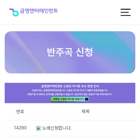
반
주
곡
신
청
반주곡 신청
번호
제목
14280
노래신청합니다.