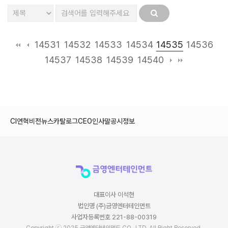
14535
14531
14532
14533
14534
14536
14537
14538
14539
14540
CI
연혁
비전
뉴스
카탈로그
CEO인사말
공시정보
대표이사 이석현
법인명 (주)금영엔터테인먼트
사업자등록번호 221-88-00319
Copyright ⓒ 2025 금영엔터테인먼트 CO., LTD. All Right Reserved.