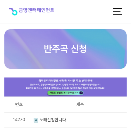
반
주
곡
신
청
반주곡 신청
번호
제목
14270
노래신청합니다.