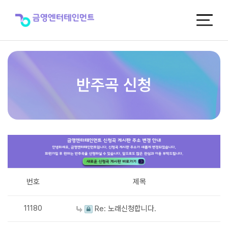
반
주
곡
신
청
반주곡 신청
번호
제목
11180
Re: 노래신청합니다.