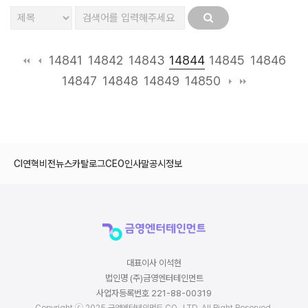
14844
14841
14842
14843
14845
14846
14847
14848
14849
14850
CI
연혁
비전
뉴스
카탈로그
CEO인사말
공시정보
대표이사 이석현
법인명 (주)금영엔터테인먼트
사업자등록번호 221-88-00319
Copyright ⓒ 2025 금영엔터테인먼트 CO., LTD. All Right Reserved.