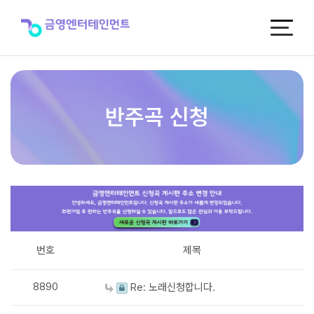
반
주
곡
신
청
반주곡 신청
번호
제목
8890
Re: 노래신청합니다.