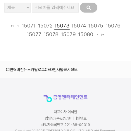
15073
15071
15072
15074
15075
15076
15077
15078
15079
15080
CI
연혁
비전
뉴스
카탈로그
CEO인사말
공시정보
대표이사 이석현
법인명 (주)금영엔터테인먼트
사업자등록번호 221-88-00319
Copyright ⓒ 2025 금영엔터테인먼트 CO., LTD. All Right Reserved.