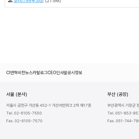
코러스99투.pdf
(27.5M)
CI
연혁
비전
뉴스
카탈로그
CEO인사말
공시정보
서울 (본사)
부산 (공장)
서울시 금천구 가산동 452-1 가산어반워크 2차 제17층
부산광역시 기장군 정관
Tel. 02-6105-7550
Tel. 051-853-85
Fax. 02-6105-7570
Fax. 051-744-7