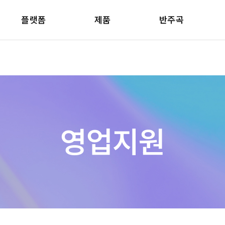
플랫폼
제품
반주곡
영업지원