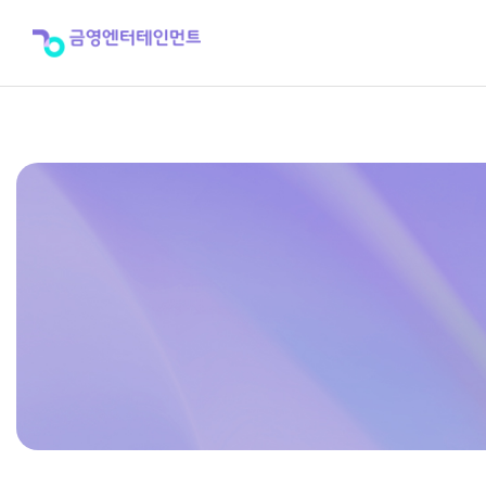
CHORUS
99-
Ⅱ
사
용
설
명
서
>
제
품
자
료
실