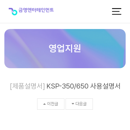
KSP-
350/650
사
용
설
명
서
>
영업지원
제
품
자
료
실
[제품설명서]
KSP-350/650 사용설명서
이전글
다음글