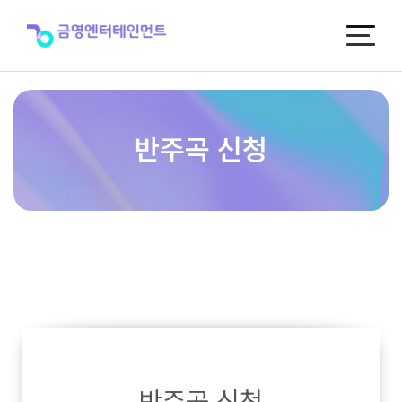
반
주
곡
신
청
반주곡 신청
반주곡 신청