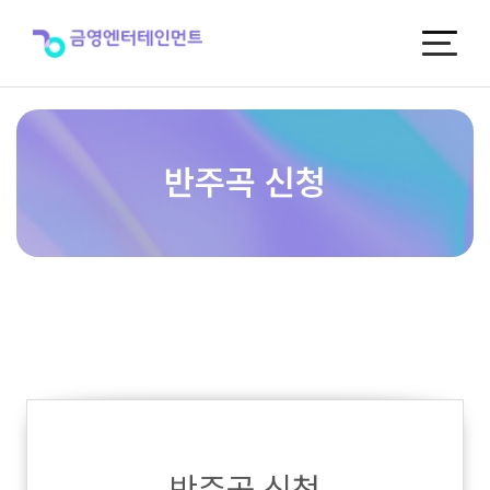
반
주
곡
신
청
반주곡 신청
반주곡 신청