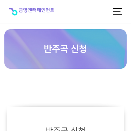
반
주
곡
신
청
반주곡 신청
반주곡 신청